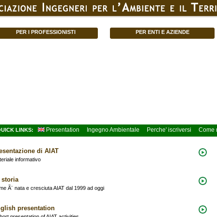
PER I PROFESSIONISTI
PER ENTI E AZIENDE
Presentation
Ingegno Ambientale
Perche' iscriversi
Come r
UICK LINKS:
esentazione di AIAT
eriale informativo
 storia
e Ã¨ nata e cresciuta AIAT dal 1999 ad oggi
glish presentation
hort presentation of AIAT activities