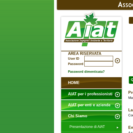
AREA RISERVATA
User ID
Password
Password dimenticata?
Q
HOME
Pr
AIAT per i professionisti
Mat
AIAT per enti e aziende
La
Com
Chi Siamo
Presentazione di AIAT
En
A s