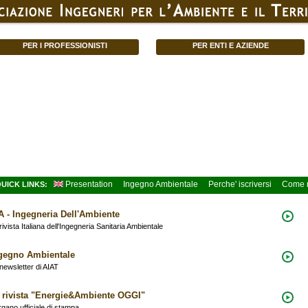
PER I PROFESSIONISTI
PER ENTI E AZIENDE
Presentation
Ingegno Ambientale
Perche' iscriversi
Come r
UICK LINKS:
A - Ingegneria Dell'Ambiente
rivista Italiana dell'Ingegneria Sanitaria Ambientale
gegno Ambientale
newsletter di AIAT
 rivista "Energie&Ambiente OGGI"
rgano ufficiale di stampa