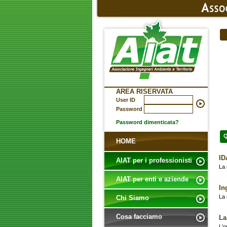
AREA RISERVATA
User ID
Password
Password dimenticata?
Q
HOME
ID
AIAT per i professionisti
La 
AIAT per enti e aziende
In
La 
Chi Siamo
Cosa facciamo
La
L'o