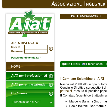
PER I PROFESSIONISTI
AREA RISERVATA
User ID
Password
Password dimenticata?
Presentation
QUICK LINKS:
HOME
AIAT per i professionisti
Il Comitato Scientifico di AIAT
Nasce nel 2009 allo scopo di forni
AIAT per enti e aziende
Consiglio Direttivo su questioni di
patrocini
, stesura di position pape
Chi Siamo
Il Comitato Scientifico è attualmen
Marcello Balasini (
Inquina
Presentazione di AIAT
Paolo Boitani (
Bonifiche de