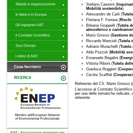
Statuto e organizzazione
Stefano Caserini (
Inquinam
Mobilità sostenibile
)
Alessandro de Carli (
Tutela
In Italia e in Europa
Floriana F. Ferrara (
Rischi
Gli ingegneri A&T
Bibiana Groppelli (
Tutela d
atmosferico e cambiament
Mario Grosso (
Gestione dei
Il Comitato Scientifico
Riccardo Mancioli (
Tutela d
Soci Onorari
Adriano Murachelli (
Tutela 
Aldo Pozzoli (
Mobilità sos
I video di AIAT
Emanuele Regalini (
Energi
Vittoria Riboni (
Tutela dell
Cosa facciamo
Gianluca Ruggieri (
Coopera
Cecilia Scaffidi (
Cooperazi
RICERCA
Referente del CS: Mario Grosso (m
L'accesso al Comitato Scientifico 
per una delle tematiche indicate, 
referente
Membro dell'European Network
of Environmental Professionals
AIAT - Associazione Ingegneri per