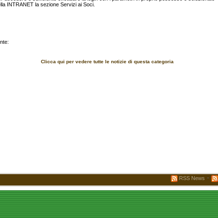
lla INTRANET la sezione Servizi ai Soci.
nte:
Clicca qui per vedere tutte le notizie di questa categoria
-
RSS News