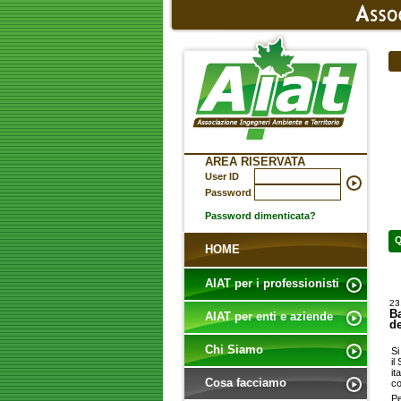
AREA RISERVATA
User ID
Password
Password dimenticata?
Q
HOME
AIAT per i professionisti
23
Ba
AIAT per enti e aziende
de
Chi Siamo
Si
il
it
Cosa facciamo
co
Pe