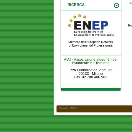
ne
RICERCA
Fo
Membro dell'European Network
of Environmental Professionals
AIAT - Associazione Ingegneri per
l'Ambiente e il Territorio
P.za Leonardo da Vinci, 32
20133 - Milano
Fax. 02 700 406 502
© AIAT 2009