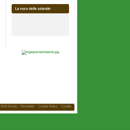
La voce delle aziende
-
-
-
RSS Eventi
Permalink
Cookie Policy
Credits