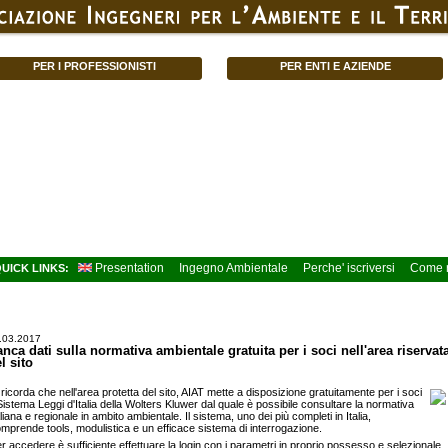
PER I PROFESSIONISTI
PER ENTI E AZIENDE
Presentation
Ingegno Ambientale
Perche' iscriversi
Come r
UICK LINKS:
.03.2017
nca dati sulla normativa ambientale gratuita per i soci nell'area riservat
l sito
 ricorda che nell'area protetta del sito, AIAT mette a disposizione gratuitamente per i soci
 Sistema Leggi d'Italia della Wolters Kluwer dal quale è possibile consultare la normativa
aliana e regionale in ambito ambientale. Il sistema, uno dei più completi in Italia,
mprende tools, modulistica e un efficace sistema di interrogazione.
r accedere è sufficiente effettuare la login con i parametri in proprio possesso e selezionale