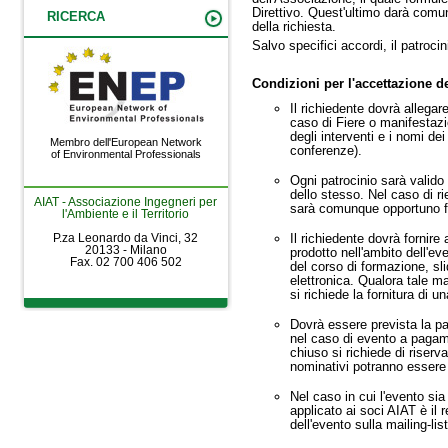
Direttivo. Quest'ultimo darà comuni
RICERCA
della richiesta.
Salvo specifici accordi, il patroc
Condizioni per l'accettazione de
Il richiedente dovrà allegar
caso di Fiere o manifestazi
degli interventi e i nomi dei
Membro dell'European Network
conferenze).
of Environmental Professionals
Ogni patrocinio sarà valido 
dello stesso. Nel caso di ri
AIAT - Associazione Ingegneri per
sarà comunque opportuno f
l'Ambiente e il Territorio
P.za Leonardo da Vinci, 32
Il richiedente dovrà fornire
20133 - Milano
prodotto nell'ambito dell'ev
Fax. 02 700 406 502
del corso di formazione, sl
elettronica. Qualora tale mat
si richiede la fornitura di 
Dovrà essere prevista la pa
nel caso di evento a pagam
chiuso si richiede di riserv
nominativi potranno essere 
Nel caso in cui l'evento si
applicato ai soci AIAT è il
dell'evento sulla mailing-li