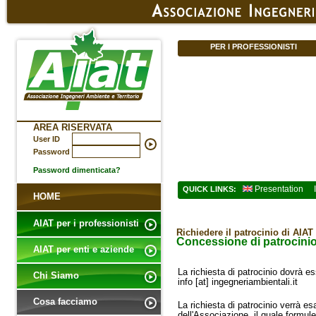
PER I PROFESSIONISTI
AREA RISERVATA
User ID
Password
Password dimenticata?
Presentation
QUICK LINKS:
HOME
AIAT per i professionisti
Richiedere il patrocinio di AIAT
Concessione di patrocinio
AIAT per enti e aziende
La richiesta di patrocinio dovrà es
Chi Siamo
info [at] ingegneriambientali.it
Cosa facciamo
La richiesta di patrocinio verrà e
dell'Associazione, il quale formul