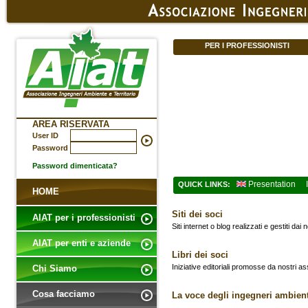
PER I PROFESSIONISTI
AREA RISERVATA
User ID
Password
Password dimenticata?
Presentation
QUICK LINKS:
HOME
Siti dei soci
AIAT per i professionisti
Siti internet o blog realizzati e gestiti dai 
AIAT per enti e aziende
Libri dei soci
Iniziative editoriali promosse da nostri as
Chi Siamo
Cosa facciamo
La voce degli ingegneri ambienta